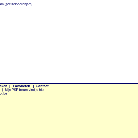
am (preiselbeerenjam)
eken
|
Favorieten
|
Contact
|
Mijn PSP forum vind je hier
ot.be