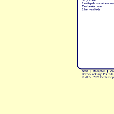
50 gr suiker
2 eetlepels vossebessenj
Een beetje boter
1 liter vanille-ijs
Start
|
Recepten
|
Zo
Bezoek ook mijn PSP site
© 2005 - 2021 Denhutsep