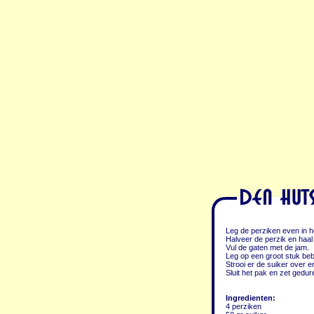
Leg de perziken even in he
Halveer de perzik en haal d
Vul de gaten met de jam.
Leg op een groot stuk beb
Strooi er de suiker over en
Sluit het pak en zet gedur
Ingredienten:
4 perziken