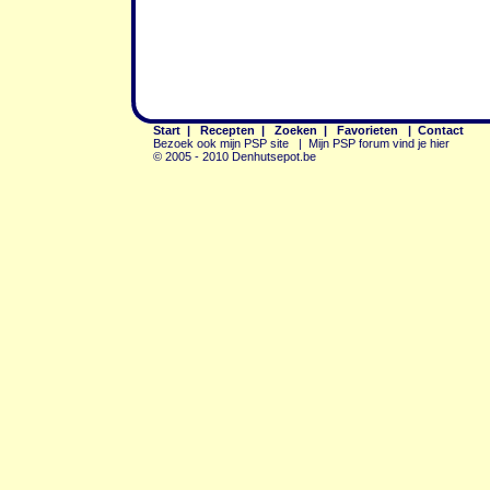
Start
|
Recepten
|
Zoeken
|
Favorieten
|
Contact
Bezoek ook mijn PSP site
|
Mijn PSP forum vind je hier
© 2005 - 2010 Denhutsepot.be