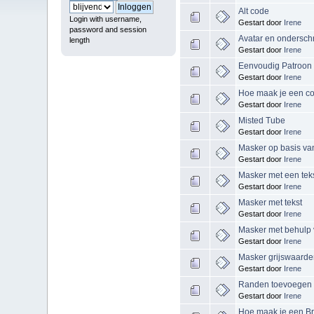
Alt code
Login with username,
Gestart door
Irene
password and session
Avatar en onderschr
length
Gestart door
Irene
Eenvoudig Patroon
Gestart door
Irene
Hoe maak je een co
Gestart door
Irene
Misted Tube
Gestart door
Irene
Masker op basis va
Gestart door
Irene
Masker met een tek
Gestart door
Irene
Masker met tekst
Gestart door
Irene
Masker met behulp v
Gestart door
Irene
Masker grijswaard
Gestart door
Irene
Randen toevoegen
Gestart door
Irene
Hoe maak je een B