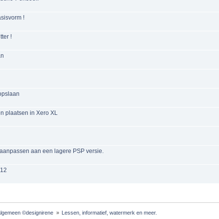
sisvorm !
ter !
an
opslaan
 plaatsen in Xero XL
aanpassen aan een lagere PSP versie.
12
lgemeen ©designirene 
»
Lessen, informatief, watermerk en meer.