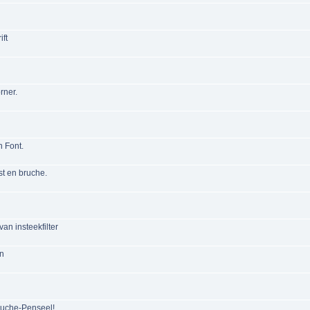
ift
rner.
n Font.
st en bruche.
an insteekfilter
en
ruche-Penseel!