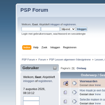
PSP Forum
Welkom,
Gast
. Alsjeblieft
inloggen
of
registreren
.
Login met gebruikersnaam, wachtwoord en sessielengte
Index
Help
Zoek
Inloggen
Registreren
PSP Forum
»
Forum
»
PSP Lessen algemeen ©designirene 
»
Lessen, 
Gebruiker
Pagina's: [
1
]
Omlaag
Onderwerp
/
Ges
Welkom,
Gast
. Alsjeblieft
inloggen
of
registreren
.
Voorwaarden
Gestart door
Irene
7 augustus 2026,
Hoe maak je een b
08:10:12
Gestart door
Irene
Selectie maken in a
Gestart door
Irene