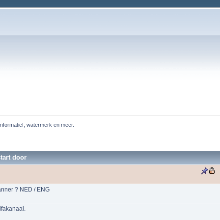
informatief, watermerk en meer.
tart door
anner ? NED / ENG
lfakanaal.