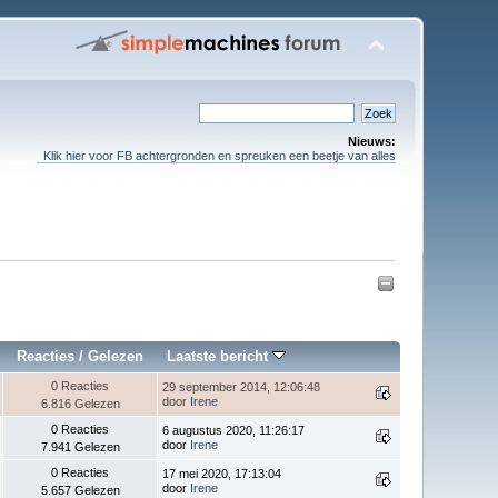
Nieuws:
Klik hier voor FB achtergronden en spreuken een beetje van alles
Reacties
/
Gelezen
Laatste bericht
0 Reacties
29 september 2014, 12:06:48
door
Irene
6.816 Gelezen
0 Reacties
6 augustus 2020, 11:26:17
door
Irene
7.941 Gelezen
0 Reacties
17 mei 2020, 17:13:04
door
Irene
5.657 Gelezen