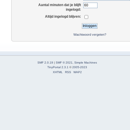
Aantal minuten dat je blijft
ingelogd:
Altijd ingelogd blijven:
Wachtwoord vergeten?
SMF 2.0.19
|
SMF © 2021
,
Simple Machines
TinyPortal 2.3.1
©
2005-2023
XHTML
RSS
WAP2