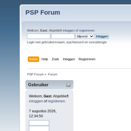
PSP Forum
Welkom,
Gast
. Alsjeblieft
inloggen
of
registreren
.
Login met gebruikersnaam, wachtwoord en sessielengte
Index
Help
Zoek
Inloggen
Registreren
PSP Forum
»
Forum
Gebruiker
Welkom,
Gast
. Alsjeblieft
inloggen
of
registreren
.
7 augustus 2026,
12:34:50